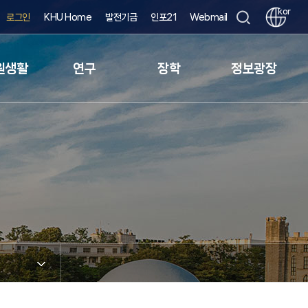
kor
로그인
KHU Home
발전기금
인포21
Webmail
원생활
연구
장학
정보광장