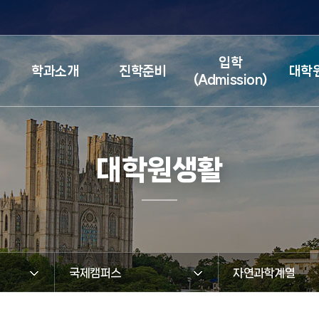
검색창 열기
입학
학과소개
진학준비
대학
(Admission)
대학원생활
국제캠퍼스
자연과학계열