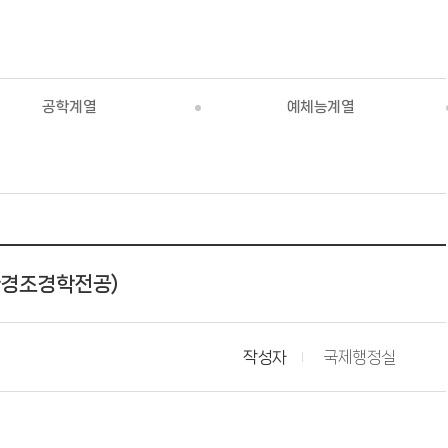
공학계열
예체능계열
(환경조경학전공)
작성자
국제행정실