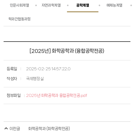
인문사회계열
자연과학계열
공학계열
예체능계열
장학
장학
학과간협동과정
정보광장
정보광장
[2025년] 화학공학과 (융합공학전공)
등록일
2025-02-25 14:57:22.0
작성자
국제행정실
첨부파일
2025년 화학공학과 융합공학전공.pdf
이전글
화학공학과 (화학공학전공)