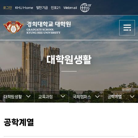
kor
로그인
KHU Home
발전기금
인포21
Webmail
대학원 소개
대학원 소개
대학원생활
학과소개
학과소개
진학준비
진학준비
대학원생활
교육과정
국제캠퍼스
공학계열
입학(Admission)
입학(Admission)
대학원생활
대학원생활
공학계열
연구
연구