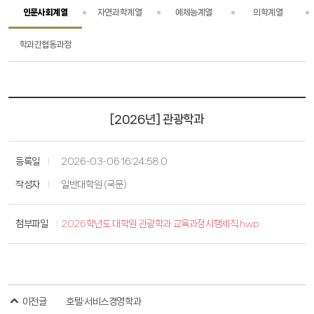
인문사회계열
자연과학계열
예체능계열
의학계열
장학
장학
학과간협동과정
정보광장
정보광장
[2026년] 관광학과
등록일
2026-03-06 16:24:58.0
작성자
일반대학원 (국문)
첨부파일
2026학년도 대학원 관광학과 교육과정시행세칙.hwp
이전글
호텔·서비스경영학과