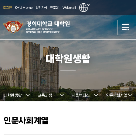
kor
로그인
KHU Home
발전기금
인포21
Webmail
대학원 소개
대학원 소개
대학원생활
학과소개
학과소개
진학준비
진학준비
대학원생활
교육과정
서울캠퍼스
인문사회계열
입학(Admission)
입학(Admission)
대학원생활
대학원생활
인문사회계열
연구
연구