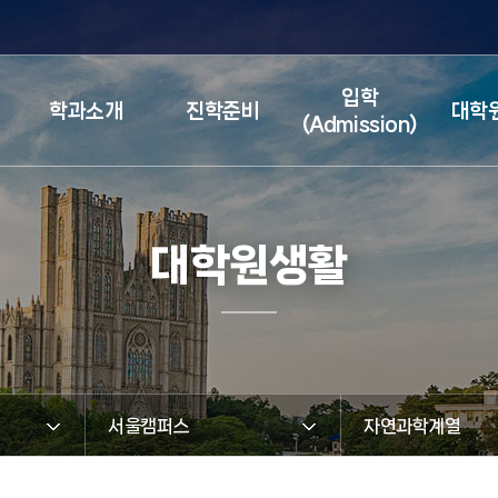
검색창 열기
입학
학과소개
진학준비
대학
(Admission)
대학원생활
서울캠퍼스
자연과학계열