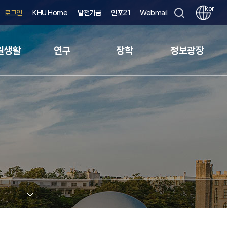
kor
로그인
KHU Home
발전기금
인포21
Webmail
원생활
연구
장학
정보광장