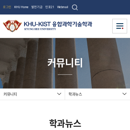
로그인
KHU Home
발전기금
인포21
Webmail
학과소개
학과소개
커뮤니티
학과소개
융합연구사업(교원)
융합연구사업(교원)
학과현황
학과소개
학과소개
수여학위
사업소개
학사
학사
사업모집
학과현황
사업소개
융합연구
논문게재장려금
교육과정
커뮤니티
학과뉴스
교수진
교수진
수여학위
입학
사업모집
사업(교
교육과정
학사
등록/장학
전임교수
커뮤니티
커뮤니티
졸업요건
원)
논문게재장려금
학연교수
입학
전임교수
교수진
학과뉴스
공지사항