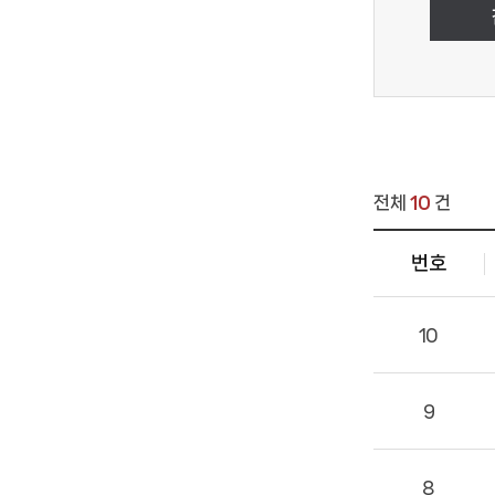
전체
10
건
번호
10
9
8