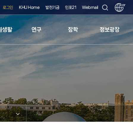
kor
로그인
KHU Home
발전기금
인포21
Webmail
원생활
연구
장학
정보광장