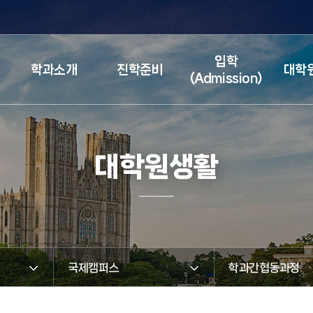
검색창 열기
입학
학과소개
진학준비
대학
(Admission)
대학원생활
국제캠퍼스
학과간협동과정