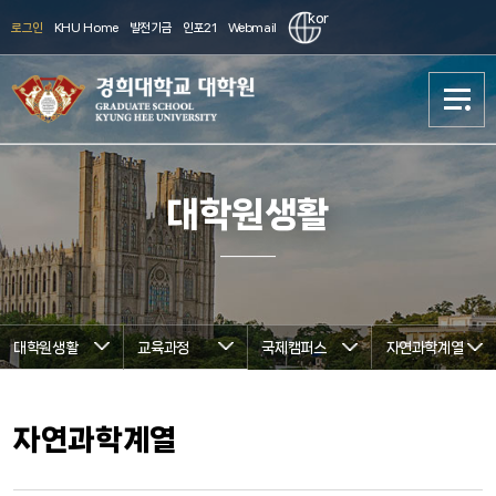
kor
로그인
KHU Home
발전기금
인포21
Webmail
대학원 소개
대학원 소개
대학원생활
학과소개
학과소개
진학준비
진학준비
대학원생활
교육과정
국제캠퍼스
자연과학계열
입학(Admission)
입학(Admission)
대학원생활
대학원생활
자연과학계열
연구
연구