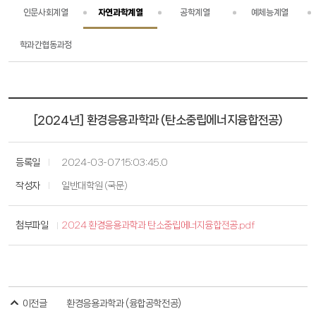
인문사회계열
자연과학계열
공학계열
예체능계열
장학
장학
학과간협동과정
정보광장
정보광장
[2024년] 환경응용과학과 (탄소중립에너지융합전공)
등록일
2024-03-07 15:03:45.0
작성자
일반대학원 (국문)
첨부파일
2024 환경응용과학과 탄소중립에너지융합전공.pdf
이전글
환경응용과학과 (융합공학전공)