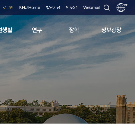
kor
로그인
KHU Home
발전기금
인포21
Webmail
원생활
연구
장학
정보광장