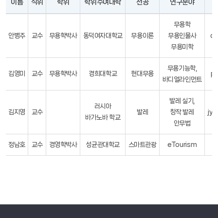
이름
직위
학위
학위수여대학
전공
연구분야
무용학
안병주
교수
무용학박사
동덕여자대학교
무용이론
무용인물사
da
무용미학
무용기능학,
김영미
교수
무용학박사
경희대학교
현대무용
pe
바디얼라인먼트
발레 실기,
러시아
김지영
교수
발레
창작 발레
jy
바가노바 학교
안무법
정남호
교수
경영학박사
성균관대학교
스마트관광
eTourism