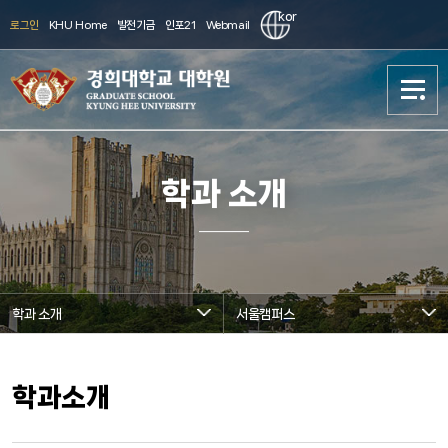
kor
로그인
KHU Home
발전기금
인포21
Webmail
대학원 소개
대학원 소개
학과 소개
학과소개
학과소개
진학준비
진학준비
학과 소개
서울캠퍼스
입학(Admission)
입학(Admission)
대학원생활
대학원생활
학과소개
연구
연구