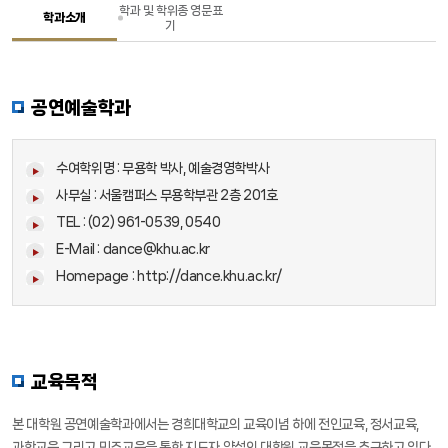
학과 및 학위종 영문표
학과소개
기
장학
장학
정보광장
정보광장
공연예술학과
수여학위명 : 무용학 박사, 예술경영학박사
사무실 : 서울캠퍼스 무용학부관 2층 201호
TEL : (02) 961-0539, 0540
E-Mail : dance@khu.ac.kr
Homepage :
http://dance.khu.ac.kr/
교육목적
본 대학원 공연예술학과에서는 경희대학교의 교육이념 하에 전인교육, 정서교육,
과학교육 그리고 민주교육을 통한 지도자 양성의 대학원 교육목적을 추구하고 있다.