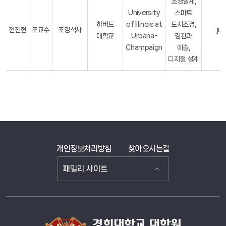
조경설계,
University
스마트
하버드
of Illinois at
도시조경,
전진현
조교수
조경석사
ju
대학교
Urbana-
경관과
Champaign
예술,
디지털 설계
개인정보처리방침
찾아오시는길
패밀리 사이트