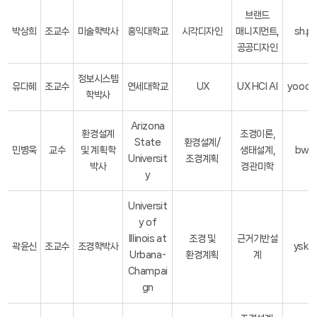
브랜드
박상희
조교수
미술학박사
홍익대학교
시각디자인
매니지먼트,
sh.p
공공디자인
정보시스템
유다혜
조교수
연세대학교
UX
UX HCI AI
yooda
학박사
Arizona
환경설계
조경이론,
State
환경설계/
민병욱
교수
및 계획학
생태설계,
bwmi
Universit
조경계획
박사
경관미학
y
Universit
y of
Illinois at
조경 및
근거기반설
곽윤신
조교수
조경학박사
yskw
Urbana-
환경계획
계
Champai
gn