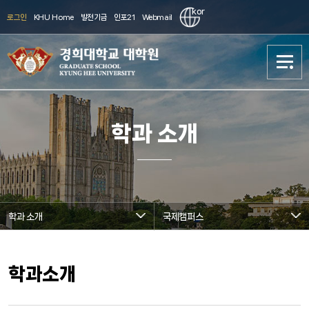
kor
로그인
KHU Home
발전기금
인포21
Webmail
대학원 소개
대학원 소개
학과 소개
학과소개
학과소개
진학준비
진학준비
학과 소개
국제캠퍼스
입학(Admission)
입학(Admission)
대학원생활
대학원생활
학과소개
연구
연구