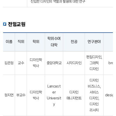
진입한 디자인의 역할과 활용에 대한 연구
전임교원
학위수여
이름
직위
학위
전공
연구분야
대학
편집디자인,
디자인학
김은정
교수
중앙대학교
시각디자인
그래픽
brod
박사
디자인
디자인
Lancast
비즈니스,
디자인학
er
디자인
서비스
정지연
부교수
design
박사
Universit
매니지먼트
디자인,
y
디자인
리서치