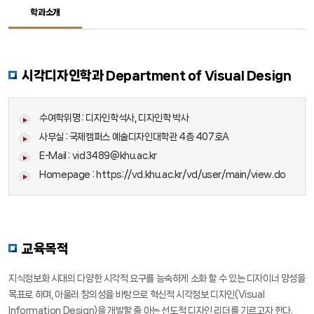
학과소개
장학
장학
정보광장
정보광장
시각디자인학과 Department of Visual Design
수여학위명 : 디자인학석사, 디자인학 박사
사무실 : 국제캠퍼스 예술디자인대학관 4층 407호A
E-Mail : vid3489@khu.ac.kr
Homepage :
https://vd.khu.ac.kr/vd/user/main/view.do
교육목적
지식정보화 시대의 다양한 시각적 요구를 능숙하게 소화 할 수 있는 디자이너 양성을
목표로 하며, 아울러 창의성을 바탕으로 혁신적 시각정보 디자인(Visual
Information Design)을 개발할 줄 아는 선도적 디자인 리더를 기르고자 한다.