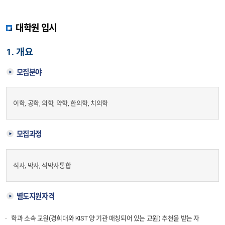
등록/장학
학과뉴스
학연교수
공지사항
커뮤니티
자료실
대학원 입시
졸업요건
학과뉴스
1. 개요
자료실
모집분야
이학, 공학, 의학, 약학, 한의학, 치의학
모집과정
석사, 박사, 석박사통합
별도지원자격
학과 소속 교원(경희대와 KIST 양 기관 매칭되어 있는 교원) 추천을 받는 자