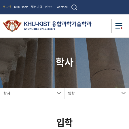
로그인
KHU Home
발전기금
인포21
Webmail
학과소개
학과소개
학사
학과소개
융합연구사업(교원)
융합연구사업(교원)
학과현황
학과소개
학과소개
수여학위
사업소개
학사
학사
사업모집
학과현황
사업소개
융합연구
논문게재장려금
교육과정
학사
입학
교수진
교수진
수여학위
입학
사업모집
사업(교
교육과정
학사
등록/장학
전임교수
커뮤니티
커뮤니티
졸업요건
원)
논문게재장려금
학연교수
입학
전임교수
교수진
입학
공지사항