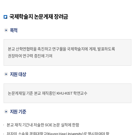
등록/장학
학과뉴스
학연교수
공지사항
커뮤니티
자료실
국제학술지 논문게재 장려금
졸업요건
학과뉴스
목적
자료실
본교 산학연협력을 촉진하고 연구물을 국제학술지에 게재, 발표하도록
권장하여 연구력 증진에 기여
지원 대상
논문게재일 기준 본교 재직중인 KHU-KIST 학연교수
지원 기준
본교 재직 기간내 저술한 SCIE 논문 실적에 한함
저자의 소속을 경희대학교(Kyung Hee University)로 명시하여야 함