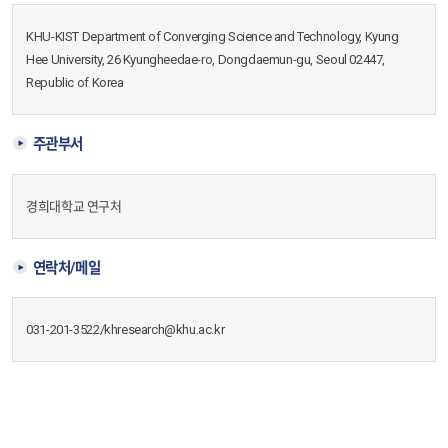
KHU-KIST Department of Converging Science and Technology, Kyung
Hee University, 26 Kyungheedae-ro, Dongdaemun-gu, Seoul 02447,
Republic of Korea
주관부서
경희대학교 연구처
연락처/메일
031-201-3522/khresearch@khu.ac.kr