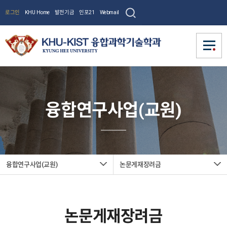
로그인
KHU Home
발전기금
인포21
Webmail
학과소개
학과소개
융합연구사업(교원)
학과소개
융합연구사업(교원)
융합연구사업(교원)
학과현황
학과소개
학과소개
수여학위
사업소개
학사
학사
사업모집
학과현황
사업소개
융합연구
논문게재장려금
교육과정
융합연구사업(교원)
논문게재장려금
교수진
교수진
수여학위
입학
사업모집
사업(교
교육과정
학사
등록/장학
전임교수
커뮤니티
커뮤니티
졸업요건
원)
논문게재장려금
학연교수
입학
전임교수
교수진
논문게재장려금
공지사항