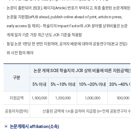
논문이 출판되어 권(호), 페이지(Article) 번호가 부여되고, 최종 출판된 논문게재된
논문을 지원함(ePUB ahead, publish online ahead of print, article in press,
early access 등 제외) - 학술지의 Impact Factor와 JCR 분야별 상위비율은 논문
게재 일자 기준 가장 최근 년도 JCR 기준을 적용함
동일 논문 1편당 한 번만 지원하며, 공저자 배분에 대하여 공동연구자(본교 전임)
와 사전 협의 해야
논문 게재 SCIE 학술지의 JCR 상위 비율에 따른 지원금액(원
구분
5% 이내
5% ~10% 이내
10% ~20% 이내
20% ~40% 이
지원금액
1,500,000
1,200,000
1,000,000
500,000
공동저자(참여)
산출된 금액에 1/n을 곱하여 지급함 (n=전체 공동연구자 수, 단
논문게재시 affiliation(소속)